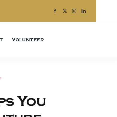
t
Volunteer
p
ps You