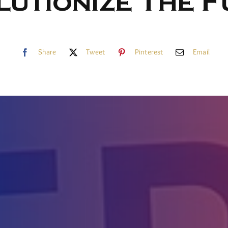
lutionize The F
Share
Tweet
Pinterest
Email