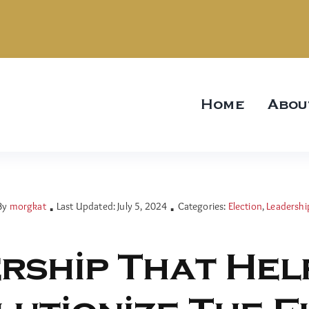
Home
Abou
By
morgkat
Last Updated: July 5, 2024
Categories:
Election
,
Leadershi
▪
▪
rship That Hel