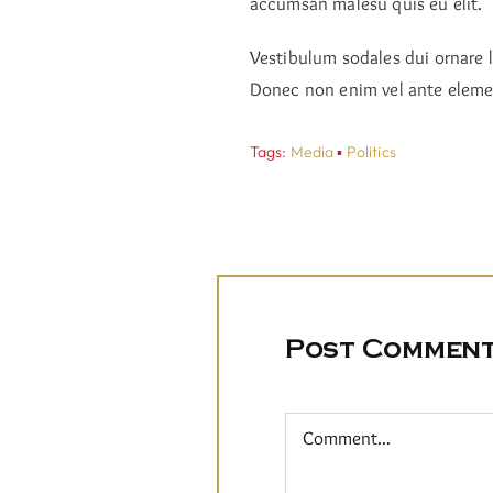
accumsan malesu quis eu elit.
Vestibulum sodales dui ornare 
Donec non enim vel ante element
Tags:
Media
▪
Politics
Post Commen
Comment