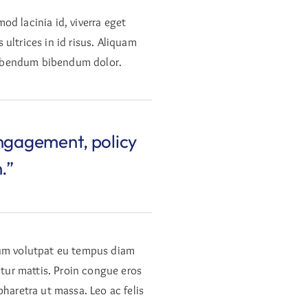
od lacinia id, viverra eget
 ultrices in id risus. Aliquam
c bibendum bibendum dolor.
engagement, policy
.”
psum volutpat eu tempus diam
itur mattis. Proin congue eros
haretra ut massa. Leo ac felis