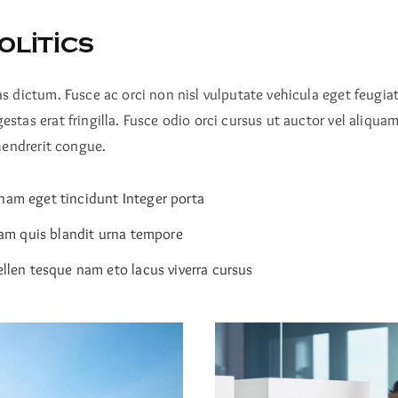
olitics
as dictum. Fusce ac orci non nisl vulputate vehicula eget feugi
stas erat fringilla. Fusce odio orci cursus ut auctor vel aliquam
 hendrerit congue.
am eget tincidunt Integer porta
iam quis blandit urna tempore
llen tesque nam eto lacus viverra cursus