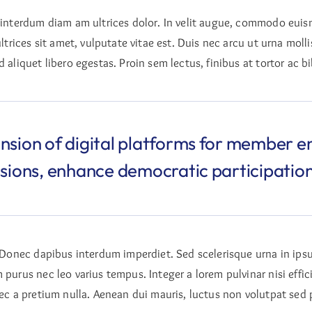
 interdum diam am ultrices dolor. In velit augue, commodo euism
ltrices sit amet, vulputate vitae est. Duis nec arcu ut urna mollis
d aliquet libero egestas. Proin sem lectus, finibus at tortor a
nsion of digital platforms for member 
ssions, enhance democratic participation
t. Donec dapibus interdum imperdiet. Sed scelerisque urna in i
 purus nec leo varius tempus. Integer a lorem pulvinar nisi effic
nec a pretium nulla. Aenean dui mauris, luctus non volutpat sed p