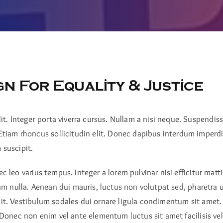
gn For Equality & Justice
elit. Integer porta viverra cursus. Nullam a nisi neque. Suspendis
 Etiam rhoncus sollicitudin elit. Donec dapibus interdum imperdi
suscipit.
 leo varius tempus. Integer a lorem pulvinar nisi efficitur matti
um nulla. Aenean dui mauris, luctus non volutpat sed, pharetra u
t. Vestibulum sodales dui ornare ligula condimentum sit amet. 
Donec non enim vel ante elementum luctus sit amet facilisis veli