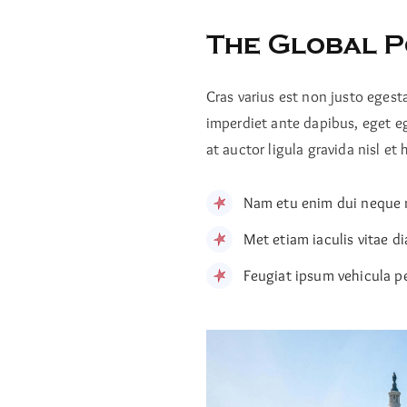
The Global P
Cras varius est non justo egest
imperdiet ante dapibus, eget ege
at auctor ligula gravida nisl et
Nam etu enim dui neque n
Met etiam iaculis vitae d
Feugiat ipsum vehicula pe