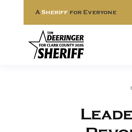
Skip
to
A
Sheriff
for Everyone
content
Leade